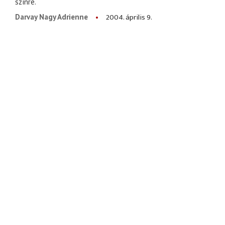
színre.
2004. április 9.
Darvay Nagy Adrienne