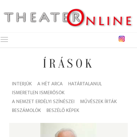
Toggle main menu visibility
ÍRÁSOK
INTERJÚK
A HÉT ARCA
HATÁRTALANUL
ISMERETLEN ISMERŐSÖK
A NEMZET ERDÉLYI SZÍNÉSZEI
MŰVÉSZEK ÍRTÁK
BESZÁMOLÓK
BESZÉLŐ KÉPEK