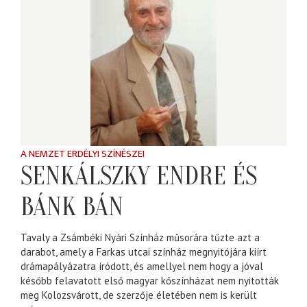
A NEMZET ERDÉLYI SZÍNÉSZEI
SENKÁLSZKY ENDRE ÉS
BÁNK BÁN
Tavaly a Zsámbéki Nyári Színház műsorára tűzte azt a
darabot, amely a Farkas utcai színház megnyitójára kiírt
drámapályázatra íródott, és amellyel nem hogy a jóval
később felavatott első magyar kőszínházat nem nyitották
meg Kolozsvárott, de szerzője életében nem is került