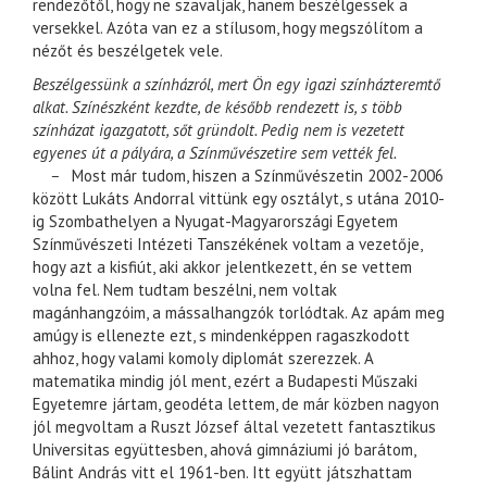
rendezőtől, hogy ne szavaljak, hanem beszélgessek a
versekkel. Azóta van ez a stílusom, hogy megszólítom a
nézőt és beszélgetek vele.
Beszélgessünk a színházról, mert Ön egy igazi színházteremtő
alkat. Színészként kezdte, de később rendezett is, s több
színházat igazgatott, sőt gründolt. Pedig nem is vezetett
egyenes út a pályára, a Színművészetire sem vették fel.
–
Most már tudom, hiszen a Színművészetin 2002-2006
között Lukáts Andorral vittünk egy osztályt, s utána 2010-
ig Szombathelyen a Nyugat-Magyarországi Egyetem
Színművészeti Intézeti Tanszékének voltam a vezetője,
hogy azt a kisfiút, aki akkor jelentkezett, én se vettem
volna fel. Nem tudtam beszélni, nem voltak
magánhangzóim, a mássalhangzók torlódtak. Az apám meg
amúgy is ellenezte ezt, s mindenképpen ragaszkodott
ahhoz, hogy valami komoly diplomát szerezzek. A
matematika mindig jól ment, ezért a Budapesti Műszaki
Egyetemre jártam, geodéta lettem, de már közben nagyon
jól megvoltam a Ruszt József által vezetett fantasztikus
Universitas együttesben, ahová gimnáziumi jó barátom,
Bálint András vitt el 1961-ben. Itt együtt játszhattam