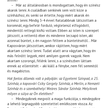
lennie?
–
Már az általánosban is mondogattam, hogy én színész
akarok lenni. A családban senkinek sem volt köze a
színházhoz, és senki se értette, hogy miért akarok én
színész lenni. Mindig 3-4 évvel fiatalabbnak látszottam a
koromnál, egy befelé forduló, végtelenül elfogódott,
mindentől rettegő kisfiú voltam. Ebben az isten is szerepet
játszott, a rettentő éber és mindenre lecsapó isten, aki
azonnal büntet, s én nagyon féltem a büntetésétől… Már
Kaposváron játszottam, amikor rájöttem, hogy miért
akartam színész lenni. Tudat alatt arra vágytam, hogy én
más felnőtt legyek, mint amilyen gyerek vagyok. Nem
akartam szorongó, félénk lenni, s a színészben láttam
ennek az ellentétét – aki kiáll a fénybe, nem fél semmitől
és magabiztos.
Hat fontos állomás volt a pályáján: az Egyetemi Színpad, a 25.
Színház, a kaposvári Csiky Gergely Színház, a Merlin, a Nemzeti
Színház és a szombathelyi Weöres Sándor Színház. Melyiknek
milyen a súlya az Ön életében?
–
Mindegyiknek megvolt a maga funkciója, s mindegyikre
a lehető legnagyobb szeretettel emlékszem vissza. Az