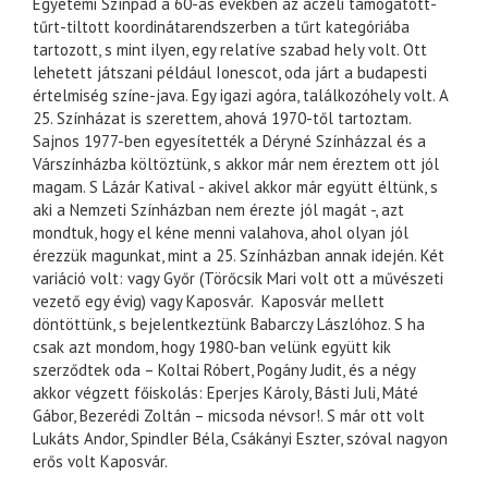
Egyetemi Színpad a 60-as években az aczéli támogatott-
tűrt-tiltott koordinátarendszerben a tűrt kategóriába
tartozott, s mint ilyen, egy relatíve szabad hely volt. Ott
lehetett játszani például Ionescot, oda járt a budapesti
értelmiség színe-java. Egy igazi agóra, találkozóhely volt. A
25. Színházat is szerettem, ahová 1970-től tartoztam.
Sajnos 1977-ben egyesítették a Déryné Színházzal és a
Várszínházba költöztünk, s akkor már nem éreztem ott jól
magam. S Lázár Katival - akivel akkor már együtt éltünk, s
aki a Nemzeti Színházban nem érezte jól magát -, azt
mondtuk, hogy el kéne menni valahova, ahol olyan jól
érezzük magunkat, mint a 25. Színházban annak idején. Két
variáció volt: vagy Győr (Törőcsik Mari volt ott a művészeti
vezető egy évig) vagy Kaposvár. Kaposvár mellett
döntöttünk, s bejelentkeztünk Babarczy Lászlóhoz. S ha
csak azt mondom, hogy 1980-ban velünk együtt kik
szerződtek oda – Koltai Róbert, Pogány Judit, és a négy
akkor végzett főiskolás: Eperjes Károly, Básti Juli, Máté
Gábor, Bezerédi Zoltán – micsoda névsor!. S már ott volt
Lukáts Andor, Spindler Béla, Csákányi Eszter, szóval nagyon
erős volt Kaposvár.