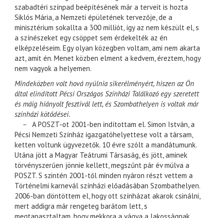
szabadtéri színpad beépítésének már a terveit is hozta
Siklós Mária, a Nemzeti épületének tervezője, de a
minisztérium sokallta a 300 milliót, így az nem készült el, s
a színészeket egy csöppet sem érdekelték az én
elképzeléseim. Egy olyan közegben voltam, ami nem akarta
azt, amit én. Menet közben elment a kedvem, éreztem, hogy
nem vagyok a helyemen.
Mindeközben volt hová nyúlnia sikerélményért, hiszen az Ön
által elindított Pécsi Országos Színházi Találkozó egy szeretett
és máig hiányolt fesztivál lett, és Szombathelyen is voltak már
színházi kötődései.
–
A POSZT-ot 2001-ben indítottam el. Simon István, a
Pécsi Nemzeti Színház igazgatóhelyettese volt a társam,
ketten voltunk ügyvezetők. 10 évre szólt a mandátumunk.
Utána jött a Magyar Teátrumi Társaság, és jött, aminek
törvényszerűen jönnie kellett, megszűnt pár év múlva a
POSZT. S szintén 2001-től minden nyáron részt vettem a
Történelmi karnevál színházi előadásában Szombathelyen.
2006-ban döntöttem el, hogy ott színházat akarok csinálni,
mert addigra már rengeteg barátom lett, s
megtapasztaltam, hogy mekkora a vágya a lakosságnak,