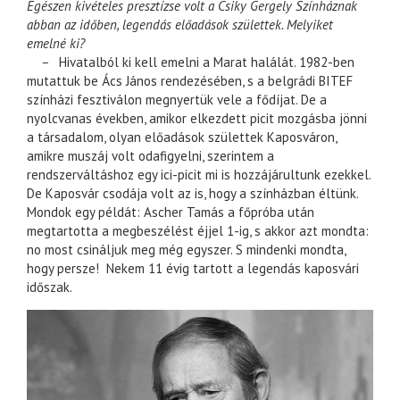
Egészen kivételes presztízse volt a Csiky Gergely Színháznak
abban az időben, legendás előadások születtek. Melyiket
emelné ki?
–
Hivatalból ki kell emelni a Marat halálát. 1982-ben
mutattuk be Ács János rendezésében, s a belgrádi BITEF
színházi fesztiválon megnyertük vele a fődíjat. De a
nyolcvanas években, amikor elkezdett picit mozgásba jönni
a társadalom, olyan előadások születtek Kaposváron,
amikre muszáj volt odafigyelni, szerintem a
rendszerváltáshoz egy ici-picit mi is hozzájárultunk ezekkel.
De Kaposvár csodája volt az is, hogy a színházban éltünk.
Mondok egy példát: Ascher Tamás a főpróba után
megtartotta a megbeszélést éjjel 1-ig, s akkor azt mondta:
no most csináljuk meg még egyszer. S mindenki mondta,
hogy persze! Nekem 11 évig tartott a legendás kaposvári
időszak.