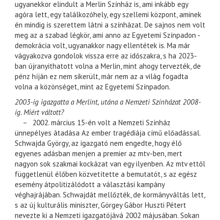
ugyanekkor elindult a Merlin Színház is, ami inkább egy
agóra lett, egy találkozóhely, egy szellemi központ, aminek
én mindig is szerettem látni a színházat. De sajnos nem volt
meg az a szabad légkör, ami anno az Egyetemi Színpadon -
demokrácia volt, ugyanakkor nagy ellentétek is. Ma már
vágyakozva gondolok vissza erre az időszakra, s ha 2023-
ban újranyithatott volna a Merlin, mint ahogy tervezték, de
pénz híján ez nem sikerült, már nem az a világ fogadta
volna a közönséget, mint az Egyetemi Színpadon.
2003-ig igazgatta a Merlint, utána a Nemzeti Színházat 2008-
ig. Miért váltott?
–
2002. március 15-én volt a Nemzeti Színház
ünnepélyes átadása Az ember tragédiája című előadással.
Schwajda György, az igazgató nem engedte, hogy élő
egyenes adásban menjen a premier az mtv-ben, mert
nagyon sok szakmai kockázat van egy ilyenben. Az mtv ettől
függetlenül élőben közvetítette a bemutatót, s az egész
esemény átpolitizálódott a választási kampány
véghajrájában. Schwajdát mellőzték, de kormányváltás lett,
s az új kulturális miniszter, Görgey Gábor Huszti Pétert
nevezte ki a Nemzeti igazgatójává 2002 májusában. Sokan