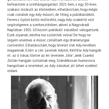
befejeztem a színházigazgatást 2021-ben, s egy 30 éves
szakasz lezárult az életemben, elhatároztam, hogy mégis
csak csinálok egy Ady-műsort, de főleg a publikációiból.
Ferencz Győző költő-műfordító, nagy Ady-szakértő volt
segítségemre a szerkesztésben, akivel a Nagyváradi
Naplóban 1901-10 között publikált írásokból válogattunk.
Ezek olyanok, mintha ma születtek volna! De hogy ne
legyen unalmas a műsor, csináltam egy dramaturgiai
cselvetést. Elhatároztam, hogy levelet írok Ady nevében
magamnak. Ezért a cím: Levelek Adytól. Kétféle Ady hangzik
el: az ő írásai, illetve az én leveleim „tőle”, amik Csankó
Zoltán hangján szólalnak meg. Szándékosan humorosra
hangoltam a leveleket, az Ady-írásokat jól lehet ezekkel
oldani.