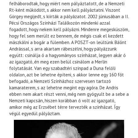
felháborodtak, hogy miért nem pályáztatott, de a Nemzeti
Rt-ként működött, s akkor nem kell pályáztatni. Viszont
Görgey megijedt, s kiírták a pályázatot. 2002 júniusában a II.
Pécsi Országos Színházi Találkozón mindenki azzal
fogadott, hogy nekem kell pályázni. Mindenre megesküszöm,
hogy fel sem merült ez bennem, de mégis csak el kezdett
mászkálni a bogár a fülemben. A POSZT-on leültünk Bálint
Andrással, s arra akartam rábeszélni, hogy pályázzunk
együtt: csinálja ő a hagyományos színházat, legyen akár ő
az igazgató, én meg ezen belül csinálom a Merlin
folytatását. Van egy szabadtéri színpad a Duna felőli
oldalon, azt be lehetne építeni, s akkor lenne egy 160 főt
befogadó, a Nemzeti Színházhoz szervesen tartozó
kamaraterem, s az lehetne megint egy agóra. De Andris
ebben nem akart részt venni, még nem gyógyult be a sebe a
Nemzeti kapcsán, hiszen korábban ő volt az igazgató,
amikor még az Erzsébet térre tervezték a színházat. Így
végül egyedül pályáztam.