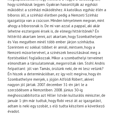
hogy színházuk legyen. Gyakran hasonlítják az egyházi
működést a színházi működéshez. A katolikus egyház élén a
bíboros áll, a színházi életben pedig a Nemzeti Színház
igazgatója van a csúcson. Minden kényelmem megvan, mint
ahogy a bíborosnak is. De mi van azzal a pappal, aki akár
lehetne esztergomi érsek is, de elmegy hittérítőnek? Én
hittérítő akartam lenni, azt akartam, hogy Szombathelyen
és Vas megyében minél több ember járjon színházba.
Szerintem ez sokkal többet ér annál, mintsem, hogy a
Nemzeti műsortervével, a színészek beosztásával meg a
fizetésekkel foglalkozzak. Mikor a szombathelyi terveimet
elmondtam a társulatomnak, megorroltak rám. Stohl Andris
felpattant: jól van Tamás, örülünk neki, de mi lesz velünk?
Én hiszek a determinációban, ez így volt megírva, hogy én
Szombathelyre menjek, s jöjjön Alföldi Róbert, akivel
nagyon jól jártak. 2007. december 31-én járt le a
szerződésem a Nemzetiben. 2008. június 30-ig
meghosszabbította azt Hiller István kulturális miniszter, de
január 1-jén már tudtuk, hogy Robi veszi át az igazgatást,
adtam is neki egy szobát, s elő tudta készíteni a következő
évadot.