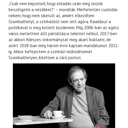
„Csak nem képzeled, hogy előadás után még leülök
beszélgetni a nézőkkel?” – mondták. Mérhetetlen csalódás
nekem, hogy nem sikerült az, amiért elkezdtem
Szombathelyt, a színházból nem lett agóra. Ráadásul a
politikával is meg kellett küzdenem. Míg 2006-ban az egész
város mellettem állt pártállásra tekintet nélkül, 2017-ben
az akkori fideszes önkormányzat meg akart buktatni, de
azért 2018-ban még három évre kaptam mandátumot 2021-
ig. Akkor befejeztem a színházi működésemet
Szombathelyen, kitettem a záró pontot.