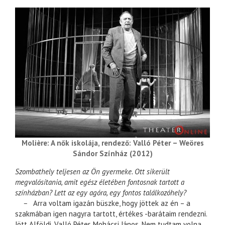
Molière: A nők iskolája, rendező: Valló Péter – Weöres
Sándor Színház (2012)
Szombathely teljesen az Ön gyermeke. Ott sikerült
megvalósítania, amit egész életében fontosnak tartott a
színházban? Lett az egy agóra, egy fontos találkozóhely?
–
Arra voltam igazán büszke, hogy jöttek az én – a
szakmában igen nagyra tartott, értékes -barátaim rendezni.
Jött Alföldi, Valló Péter, Mohácsi János. Nem tudtam volna