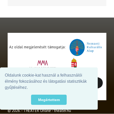
Az oldal megjelenését támogatja:
Oldalunk cookie-kat használ a felhasználói
élmény fokozásához és látogatási statisztikák
gyűjtéséhez.
Megértettem
© 2026. - THEATER Online -
theater.hu