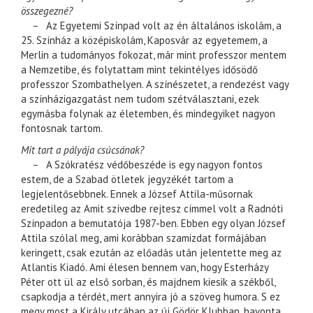
összegezné?
–
Az Egyetemi Színpad volt az én általános iskolám, a
25. Színház a középiskolám, Kaposvár az egyetemem, a
Merlin a tudományos fokozat, már mint professzor mentem
a Nemzetibe, és folytattam mint tekintélyes idősödő
professzor Szombathelyen. A színészetet, a rendezést vagy
a színházigazgatást nem tudom szétválasztani, ezek
egymásba folynak az életemben, és mindegyiket nagyon
fontosnak tartom.
Mit tart a pályája csúcsának?
–
A Szókratész védőbeszéde is egy nagyon fontos
estem, de a Szabad ötletek jegyzékét tartom a
legjelentősebbnek. Ennek a József Attila-műsornak
eredetileg az Amit szívedbe rejtesz címmel volt a Radnóti
Színpadon a bemutatója 1987-ben. Ebben egy olyan József
Attila szólal meg, ami korábban szamizdat formájában
keringett, csak ezután az előadás után jelentette meg az
Atlantis Kiadó. Ami élesen bennem van, hogy Esterházy
Péter ott ül az első sorban, és majdnem kiesik a székből,
csapkodja a térdét, mert annyira jó a szöveg humora. S ez
megy most a Király utcában az új Gödör Klubban, havonta