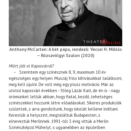
Anthony McCarten: A két pápa, rendező: Vecsei H. Miklós
– Rózsavölgyi Szalon (2020)
Miért jött el Kaposvárról?
–
Szerintem egy színésznek 8, 9, maximum 10 év
egészséges egy helyen. Muszáj friss kihívásokkal találkozni,
meg kell újulni. De volt még egy plusz motiváció. Már az
utolsó kaposvári években - főleg Lázár Kati, de én is - nagy
örömünket leltük abban, hogy fiatal, kezdő, tehetséges
színészekkel hozzunk létre előadásokat. Sikeres produkciók
születtek, s arra gondoltunk, hogy iskolát kellene indítani.
Kerestük a helyszínt, megtaláltuk Budapesten, s
elneveztük Merlinnek. 1991-től 3 évig vittük a Merlin
Színészképző Műhelyt, s ugyanebben az épületben