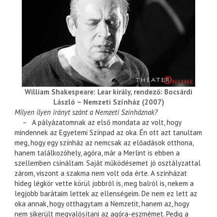
William Shakespeare: Lear király, rendező: Bocsárdi
László – Nemzeti Színház (2007)
Milyen ilyen irányt szánt a Nemzeti Színháznak?
–
A pályázatomnak az első mondata az volt, hogy
mindennek az Egyetemi Színpad az oka. Én ott azt tanultam
meg, hogy egy színház az nemcsak az előadások otthona,
hanem találkozóhely, agóra, már a Merlint is ebben a
szellemben csináltam. Saját működésemet jó osztályzattal
zárom, viszont a szakma nem volt oda érte. A színházat
hideg légkör vette körül jobbról is, meg balról is, nekem a
legjobb barátaim lettek az ellenségeim. De nem ez lett az
oka annak, hogy otthagytam a Nemzetit, hanem az, hogy
nem sikerült megvalósítani az agóra-eszmémet. Pedig a