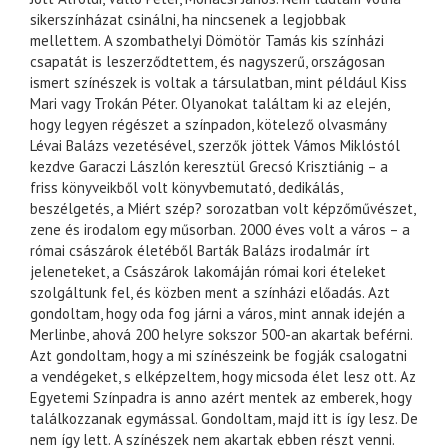
sikerszínházat csinálni, ha nincsenek a legjobbak
mellettem. A szombathelyi Dömötör Tamás kis színházi
csapatát is leszerződtettem, és nagyszerű, országosan
ismert színészek is voltak a társulatban, mint például Kiss
Mari vagy Trokán Péter. Olyanokat találtam ki az elején,
hogy legyen régészet a színpadon, kötelező olvasmány
Lévai Balázs vezetésével, szerzők jöttek Vámos Miklóstól
kezdve Garaczi Lászlón keresztül Grecsó Krisztiánig – a
friss könyveikből volt könyvbemutató, dedikálás,
beszélgetés, a Miért szép? sorozatban volt képzőművészet,
zene és irodalom egy műsorban. 2000 éves volt a város – a
római császárok életéből Barták Balázs irodalmár írt
jeleneteket, a Császárok lakomáján római kori ételeket
szolgáltunk fel, és közben ment a színházi előadás. Azt
gondoltam, hogy oda fog járni a város, mint annak idején a
Merlinbe, ahová 200 helyre sokszor 500-an akartak beférni.
Azt gondoltam, hogy a mi színészeink be fogják csalogatni
a vendégeket, s elképzeltem, hogy micsoda élet lesz ott. Az
Egyetemi Színpadra is anno azért mentek az emberek, hogy
találkozzanak egymással. Gondoltam, majd itt is így lesz. De
nem így lett. A színészek nem akartak ebben részt venni.