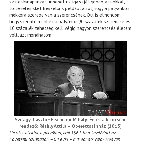
születésnapunkat ünnepeltük így saját gondolatainkkal,
történeteinkkel. Beszélünk például arról, hogy a pályánkon
mekkora szerepe van a szerencsének. Ott is elmondom,
hogy szerintem ehhez a pályához 90 százalék szerencse és
10 százalék tehetség kell. Végig nagyon szerencsés életem
volt, azt mondhatom!
Szilágyi László - Eisemann Mihály: Én és a kisöcsém,
rendező: Réthly Attila – Operettszínház (2015)
Ha visszatekint a pályájára, ami 1961-ben kezdődött az
Egyetemi Színpadon – 64 éve! – mit gondol róla? Hogyan