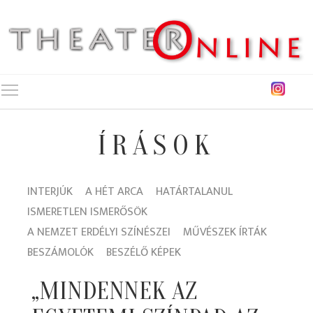
Toggle main menu visibility
ÍRÁSOK
INTERJÚK
A HÉT ARCA
HATÁRTALANUL
ISMERETLEN ISMERŐSÖK
A NEMZET ERDÉLYI SZÍNÉSZEI
MŰVÉSZEK ÍRTÁK
BESZÁMOLÓK
BESZÉLŐ KÉPEK
„MINDENNEK AZ