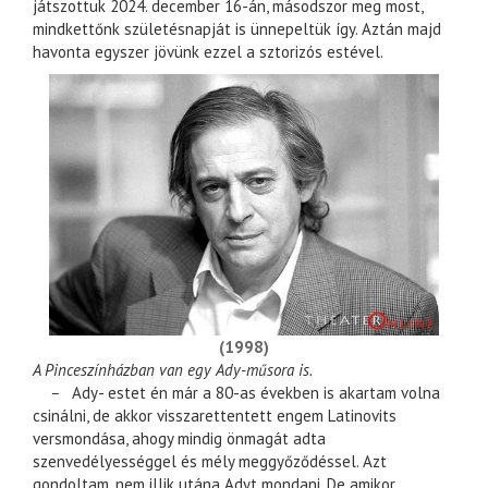
játszottuk 2024. december 16-án, másodszor meg most,
mindkettőnk születésnapját is ünnepeltük így. Aztán majd
havonta egyszer jövünk ezzel a sztorizós estével.
(1998)
A Pinceszínházban van egy Ady-műsora is.
–
Ady- estet én már a 80-as években is akartam volna
csinálni, de akkor visszarettentett engem Latinovits
versmondása, ahogy mindig önmagát adta
szenvedélyességgel és mély meggyőződéssel. Azt
gondoltam, nem illik utána Adyt mondani. De amikor