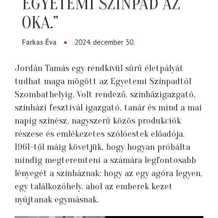
EGYETEMI SZÍNPAD AZ
OKA.”
Farkas Éva
2024. december 30.
Jordán Tamás egy rendkívül sűrű életpályát
tudhat maga mögött az Egyetemi Színpadtól
Szombathelyig. Volt rendező, színházigazgató,
színházi fesztivál igazgató, tanár és mind a mai
napig színész, nagyszerű közös produkciók
részese és emlékezetes szólóestek előadója.
1961-től máig követjük, hogy hogyan próbálta
mindig megteremteni a számára legfontosabb
lényegét a színháznak: hogy az egy agóra legyen,
egy találkozóhely, ahol az emberek kezet
nyújtanak egymásnak.