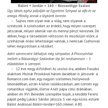
Bálint + Jordán = 160 – Rózsavölgyi Szalon
Úgy látom, egész pályáján az Egyetemi Színpad az alfa és az
omega. Mindig annak a légkörét kereste.
–
Sajnos nem olyan már a világ, nem olyanok a
színészek. A színészeket az érdekli, hogy milyen szerepet
játszanak, milyen sikerük van és mennyi pénzt keresnek. De
abban, hogy a társadalom változzon és mozduljon előre, a
színháznak óriási lehetőségei vannak, s nemcsak Csehovval
lehet megszólítani a nézőket.
Azért szerencsére láthatjuk még színpadon. A Pinceszínház
mellett a Rózsavölgyi Szalonban lép fel rendszeresen – 5
előadásban is szerepel.
–
12 éve megy Alföldivel Az utolsó óra, amiben Freudot
alakítom. Molnár Piroskával három darabban is játszunk: a
Romance.com-ban, egy nagyon szellemes hollywoodi
limonádéban, aztán A kései találkozásban, ami szintén egy
romantikus vígjáték, illetve A két pápa című drámában,
amiben én XVI. Benedek szerepébe bújok, a későbbi Ferenc
pápát pedig Lukács Sándor játssza. S van egy közös estünk
Bálint Andrissal Bálint+Jordán=160 címmel. A 80.