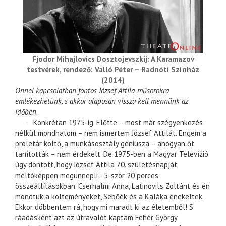
Fjodor Mihajlovics Dosztojevszkij: A Karamazov
testvérek, rendező: Valló Péter – Radnóti Színház
(2014)
Önnel kapcsolatban fontos József Attila-műsorokra
emlékezhetünk, s akkor alaposan vissza kell mennünk az
időben.
–
Konkrétan 1975-ig. Előtte – most már szégyenkezés
nélkül mondhatom – nem ismertem József Attilát. Engem a
proletár költő, a munkásosztály géniusza – ahogyan őt
tanították – nem érdekelt. De 1975-ben a Magyar Televízió
úgy döntött, hogy József Attila 70. születésnapját
méltóképpen megünnepli - 5-ször 20 perces
összeállításokban. Cserhalmi Anna, Latinovits Zoltánt és én
mondtuk a költeményeket, Sebőék és a Kaláka énekeltek.
Ekkor döbbentem rá, hogy mi maradt ki az életemből! S
ráadásként azt az útravalót kaptam Fehér György