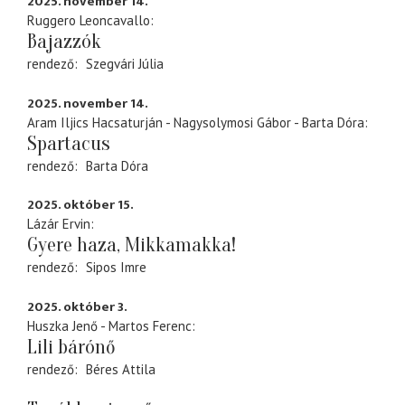
2025. november 14.
Ruggero Leoncavallo
Bajazzók
rendező
Szegvári Júlia
2025. november 14.
Aram Iljics Hacsaturján - Nagysolymosi Gábor - Barta Dóra
Spartacus
rendező
Barta Dóra
2025. október 15.
Lázár Ervin
Gyere haza, Mikkamakka!
rendező
Sipos Imre
2025. október 3.
Huszka Jenő - Martos Ferenc
Lili bárónő
rendező
Béres Attila