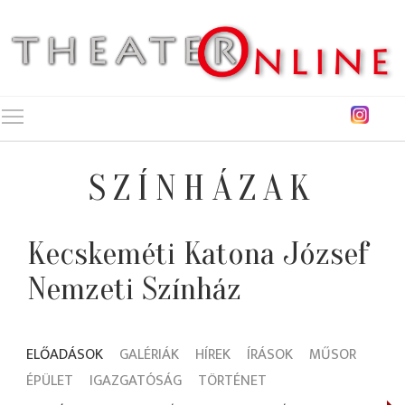
Toggle main menu visibility
SZÍNHÁZAK
Kecskeméti Katona József
Nemzeti Színház
ELŐADÁSOK
GALÉRIÁK
HÍREK
ÍRÁSOK
MŰSOR
ÉPÜLET
IGAZGATÓSÁG
TÖRTÉNET