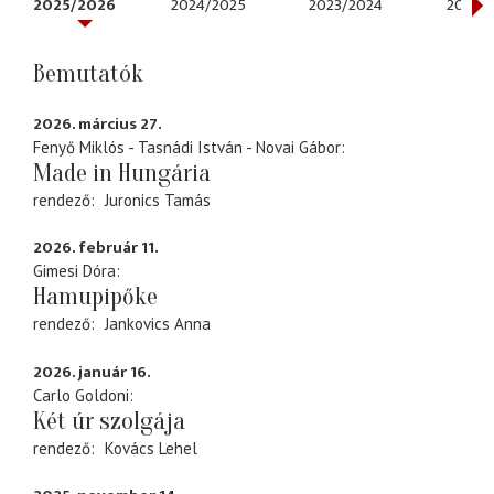
2025/2026
2024/2025
2023/2024
2022/
Bemutatók
2026. március 27.
Fenyő Miklós - Tasnádi István - Novai Gábor
Made in Hungária
rendező
Juronics Tamás
2026. február 11.
Gimesi Dóra
Hamupipőke
rendező
Jankovics Anna
2026. január 16.
Carlo Goldoni
Két úr szolgája
rendező
Kovács Lehel