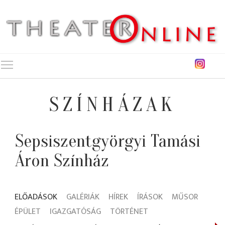
Toggle main menu visibility
SZÍNHÁZAK
Sepsiszentgyörgyi Tamási
Áron Színház
ELŐADÁSOK
GALÉRIÁK
HÍREK
ÍRÁSOK
MŰSOR
ÉPÜLET
IGAZGATÓSÁG
TÖRTÉNET