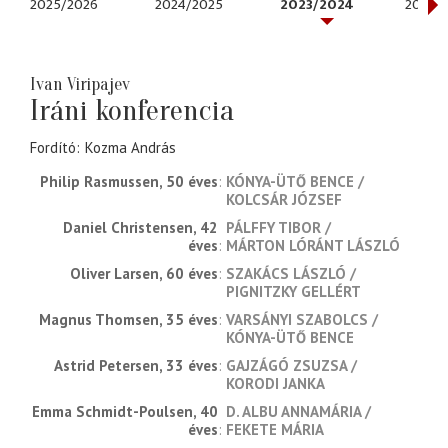
2025/2026
2024/2025
2023/2024
2022/
Ivan Viripajev
Iráni konferencia
Fordító
Kozma András
Philip Rasmussen, 50 éves
KÓNYA-ÜTŐ BENCE
KOLCSÁR JÓZSEF
Daniel Christensen, 42 
PÁLFFY TIBOR
éves
MÁRTON LÓRÁNT LÁSZLÓ
Oliver Larsen, 60 éves
SZAKÁCS LÁSZLÓ
PIGNITZKY GELLÉRT
Magnus Thomsen, 35 éves
VARSÁNYI SZABOLCS
KÓNYA-ÜTŐ BENCE
Astrid Petersen, 33 éves
GAJZÁGÓ ZSUZSA
KORODI JANKA
Emma Schmidt-Poulsen, 40 
D. ALBU ANNAMÁRIA
éves
FEKETE MÁRIA