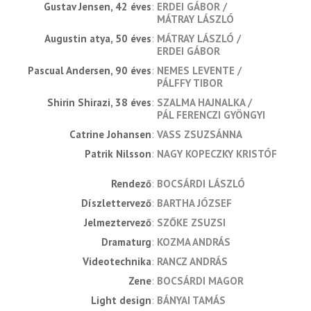
Gustav Jensen, 42 éves
ERDEI GÁBOR
MÁTRAY LÁSZLÓ
Augustin atya, 50 éves
MÁTRAY LÁSZLÓ
ERDEI GÁBOR
Pascual Andersen, 90 éves
NEMES LEVENTE
PÁLFFY TIBOR
Shirin Shirazi, 38 éves
SZALMA HAJNALKA
PÁL FERENCZI GYÖNGYI
Catrine Johansen
VASS ZSUZSÁNNA
Patrik Nilsson
NAGY KOPECZKY KRISTÓF
rendező
BOCSÁRDI LÁSZLÓ
díszlettervező
BARTHA JÓZSEF
jelmeztervező
SZŐKE ZSUZSI
dramaturg
KOZMA ANDRÁS
videotechnika
RANCZ ANDRÁS
zene
BOCSÁRDI MAGOR
light design
BÁNYAI TAMÁS