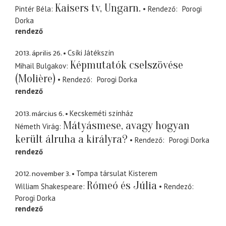
Kaisers tv, Ungarn.
Pintér Béla
Rendező
Porogi
Dorka
rendező
2013. április 26.
Csíki Játékszín
Képmutatók cselszövése
Mihail Bulgakov
(Molière)
Rendező
Porogi Dorka
rendező
2013. március 6.
Kecskeméti színház
Mátyásmese, avagy hogyan
Németh Virág
került álruha a királyra?
Rendező
Porogi Dorka
rendező
2012. november 3.
Tompa társulat Kisterem
Rómeó és Júlia
William Shakespeare
Rendező
Porogi Dorka
rendező