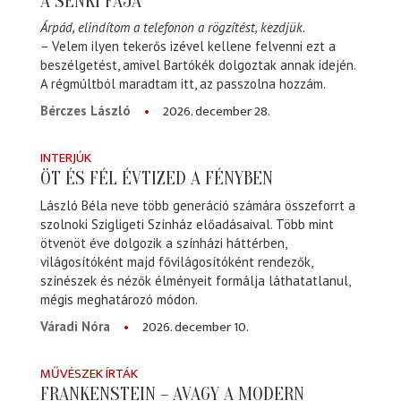
A SENKI FÁJA
Árpád, elindítom a telefonon a rögzítést, kezdjük.
– Velem ilyen tekerős izével kellene felvenni ezt a
beszélgetést, amivel Bartókék dolgoztak annak idején.
A régmúltból maradtam itt, az passzolna hozzám.
2026. december 28.
Bérczes László
INTERJÚK
ÖT ÉS FÉL ÉVTIZED A FÉNYBEN
László Béla neve több generáció számára összeforrt a
szolnoki Szigligeti Színház előadásaival. Több mint
ötvenöt éve dolgozik a színházi háttérben,
világosítóként majd fővilágosítóként rendezők,
színészek és nézők élményeit formálja láthatatlanul,
mégis meghatározó módon.
2026. december 10.
Váradi Nóra
MŰVÉSZEK ÍRTÁK
FRANKENSTEIN – AVAGY A MODERN