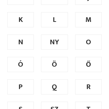
K
L
M
N
NY
O
Ó
Ö
Ő
P
Q
R