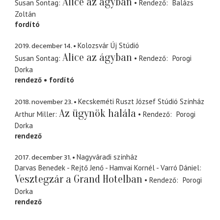
Alice az ágyban
Susan Sontag
Rendező
Balázs
Zoltán
fordító
2019. december 14.
Kolozsvár Új Stúdió
Alice az ágyban
Susan Sontag
Rendező
Porogi
Dorka
rendező
fordító
2018. november 23.
Kecskeméti Ruszt József Stúdió Színház
Az ügynök halála
Arthur Miller
Rendező
Porogi
Dorka
rendező
2017. december 31.
Nagyváradi színház
Darvas Benedek - Rejtő Jenő - Hamvai Kornél - Varró Dániel
Vesztegzár a Grand Hotelban
Rendező
Porogi
Dorka
rendező