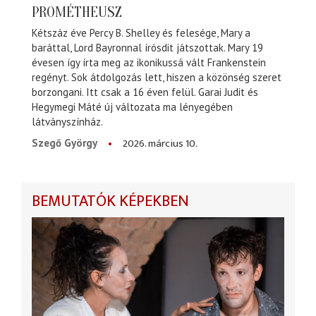
PROMÉTHEUSZ
Kétszáz éve Percy B. Shelley és felesége, Mary a
baráttal, Lord Bayronnal írósdit játszottak. Mary 19
évesen így írta meg az ikonikussá vált Frankenstein
regényt. Sok átdolgozás lett, hiszen a közönség szeret
borzongani. Itt csak a 16 éven felül. Garai Judit és
Hegymegi Máté új változata ma lényegében
látványszínház.
2026. március 10.
Szegő György
BEMUTATÓK KÉPEKBEN