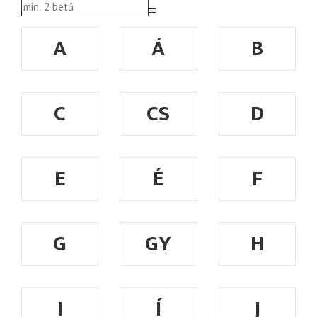
A
Á
B
C
CS
D
E
É
F
G
GY
H
I
Í
J