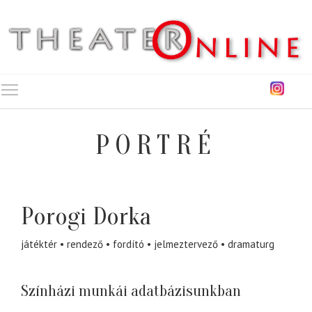
Toggle main menu visibility
PORTRÉ
Porogi Dorka
játéktér
rendező
fordító
jelmeztervező
dramaturg
Színházi munkái adatbázisunkban