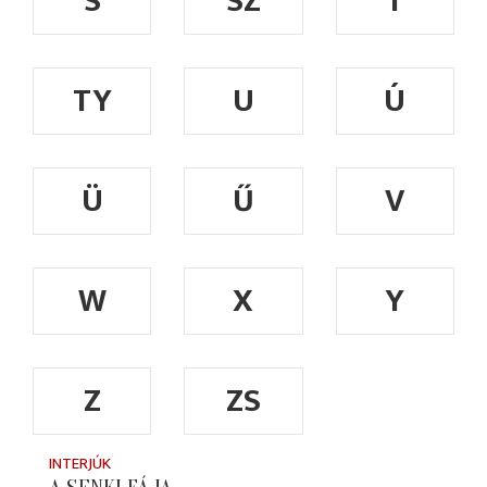
S
SZ
T
TY
U
Ú
Ü
Ű
V
W
X
Y
Z
ZS
INTERJÚK