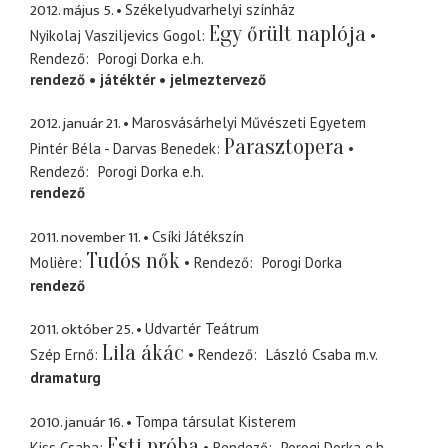
2012. május 5.
Székelyudvarhelyi színház
Egy őrült naplója
Nyikolaj Vasziljevics Gogol
Rendező
Porogi Dorka
e.h.
rendező
játéktér
jelmeztervező
2012. január 21.
Marosvásárhelyi Művészeti Egyetem
Parasztopera
Pintér Béla - Darvas Benedek
Rendező
Porogi Dorka
e.h.
rendező
2011. november 11.
Csíki Játékszín
Tudós nők
Molière
Rendező
Porogi Dorka
rendező
2011. október 25.
Udvartér Teátrum
Lila ákác
Szép Ernő
Rendező
László Csaba
m.v.
dramaturg
2010. január 16.
Tompa társulat Kisterem
Esti próba
Kiss Csaba
Rendező
Porogi Dorka
e.h.