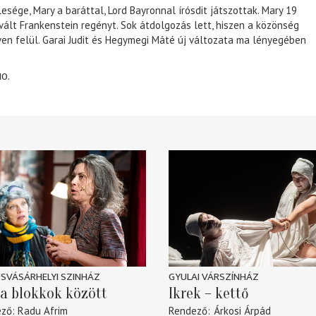
lesége, Mary a baráttal, Lord Bayronnal írósdit játszottak. Mary 19
 vált Frankenstein regényt. Sok átdolgozás lett, hiszen a közönség
éven felül. Garai Judit és Hegymegi Máté új változata ma lényegében
10.
SVÁSÁRHELYI SZINHÁZ
GYULAI VÁRSZÍNHÁZ
a blokkok között
Ikrek – kettő
ező
Radu Afrim
Rendező
Árkosi Árpád