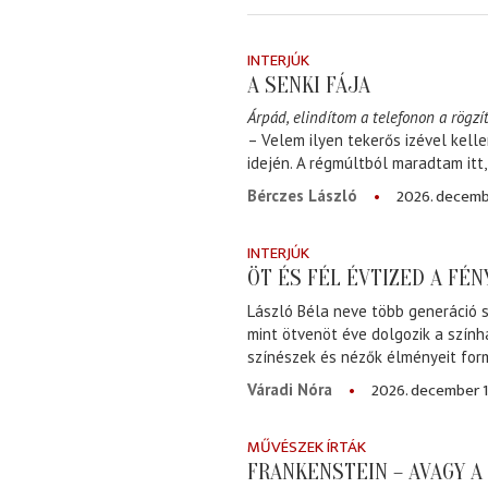
INTERJÚK
A SENKI FÁJA
Árpád, elindítom a telefonon a rögzít
– Velem ilyen tekerős izével kell
idején. A régmúltból maradtam itt
2026. decemb
Bérczes László
INTERJÚK
ÖT ÉS FÉL ÉVTIZED A FÉ
László Béla neve több generáció s
mint ötvenöt éve dolgozik a szính
színészek és nézők élményeit for
2026. december 1
Váradi Nóra
MŰVÉSZEK ÍRTÁK
FRANKENSTEIN – AVAGY 