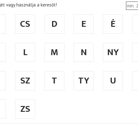
ét vagy használja a keresőt!
CS
D
E
É
L
M
N
NY
SZ
T
TY
U
ZS