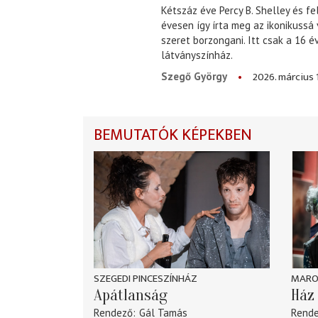
Kétszáz éve Percy B. Shelley és fe
évesen így írta meg az ikonikussá
szeret borzongani. Itt csak a 16 
látványszínház.
2026. március 
Szegő György
BEMUTATÓK KÉPEKBEN
SZEGEDI PINCESZÍNHÁZ
MARO
Apátlanság
Ház 
Rendező
Gál Tamás
Rend