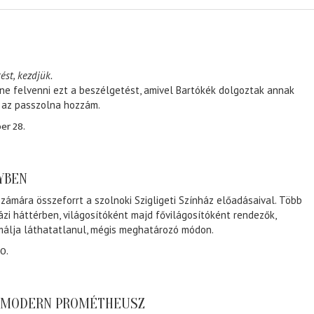
ést, kezdjük.
ene felvenni ezt a beszélgetést, amivel Bartókék dolgoztak annak
, az passzolna hozzám.
er 28.
NYBEN
zámára összeforrt a szolnoki Szigligeti Színház előadásaival. Több
ázi háttérben, világosítóként majd fővilágosítóként rendezők,
málja láthatatlanul, mégis meghatározó módon.
0.
A MODERN PROMÉTHEUSZ