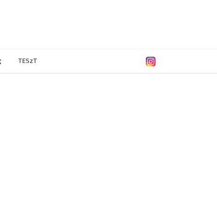
g
TESzT