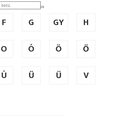
F
G
GY
H
O
Ó
Ö
Ő
Ú
Ü
Ű
V