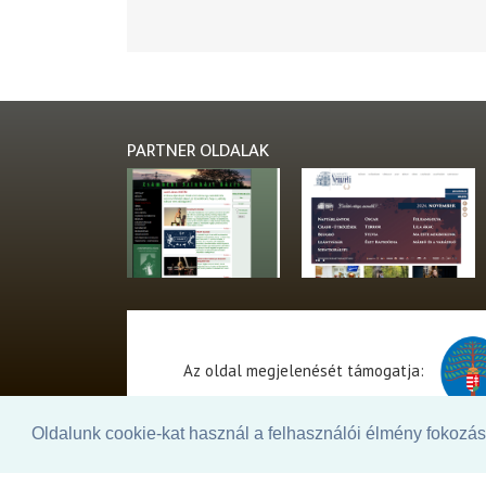
PARTNER OLDALAK
Az oldal megjelenését támogatja:
Oldalunk cookie-kat használ a felhasználói élmény fokozásá
© 2026. - THEATER Online -
theater.hu