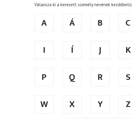
Válassza ki a keresett személy nevének kezdőbetűj
A
Á
B
C
I
Í
J
K
P
Q
R
S
W
X
Y
Z